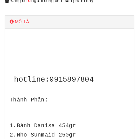
Đang có
0
người cùng xem sản phẩm này
MÔ TẢ
hotline:0915897804
Thành Phần:
1.Bánh Danisa 454gr
2.Nho Sunmaid 250gr