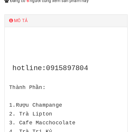
Đang có
6
người cùng xem sản phẩm này
MÔ TẢ
hotline:0915897804
Thành Phần:
1.Rượu Champange
2. Trà Lipton
3. Cafe Macchocolate
4. Trà Tri Kỷ