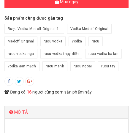
Mua ngay
Sản phẩm cùng được gắn tag
Rượu Vodka Medoff Original 1 l
Vodka Medoff Original
Medoff Original
ruou vodka
vodka
ruou
ruou vodka nga
ruou vodka thụy điển
ruou vodka ba lan
vodka đan mạch
ruou manh
ruou ngoai
ruou tay
Đang có
16
người cùng xem sản phẩm này
MÔ TẢ